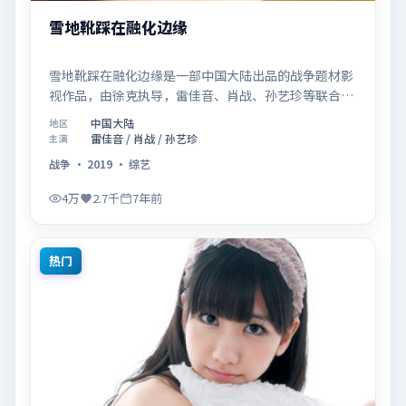
雪地靴踩在融化边缘
雪地靴踩在融化边缘是一部中国大陆出品的战争题材影
视作品，由徐克执导，雷佳音、肖战、孙艺珍等联合主
演，于2019年07月26日在院线首映。影片围绕「记忆
中国大陆
地区
拼图里的真相碎片」展开叙事，镜头语言克制而富有张
雷佳音 / 肖战 / 孙艺珍
主演
力，节奏起伏得当，人物弧光完整；配乐与场面调度强
战争
·
2019
·
综艺
化了类型片的观感体验，亦留有可供解读的细节空间，
适合关注现实主义叙事与人物关系的观众观看与收藏。
4万
2.7千
7年前
热门