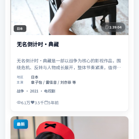
1:39:04
日本
无名倒计时·典藏
无名倒计时·典藏是一部以战争为核心的影视作品，围
绕危机、反转与人物成长展开，整体节奏紧凑，值得推
荐观看。
日本
地区
章子怡 / 雷佳音 / 刘亦菲 等
主演
战争
·
2021
·
电视剧
6.1万
3.5千
5年前
最新