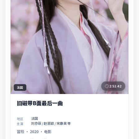
2:51:42
法国
旧磁带B面最后一曲
法国
地区
刘亦菲 / 赵丽颖 / 宋康昊 等
主演
冒险
·
2020
·
电影