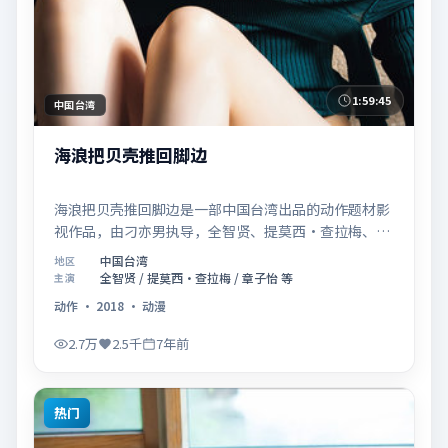
1:59:45
中国台湾
海浪把贝壳推回脚边
海浪把贝壳推回脚边是一部中国台湾出品的动作题材影
视作品，由刁亦男执导，全智贤、提莫西·查拉梅、章
子怡等联合主演，于2018年11月14日在院线首映。影
中国台湾
地区
片围绕「爱的迟疑与勇敢迈出的一步」展开叙事，镜头
全智贤 / 提莫西·查拉梅 / 章子怡 等
主演
语言克制而富有张力，节奏起伏得当，人物弧光完整；
动作
·
2018
·
动漫
配乐与场面调度强化了类型片的观感体验，亦留有可供
解读的细节空间，适合关注现实主义叙事与人物关系的
2.7万
2.5千
7年前
观众观看与收藏。
热门