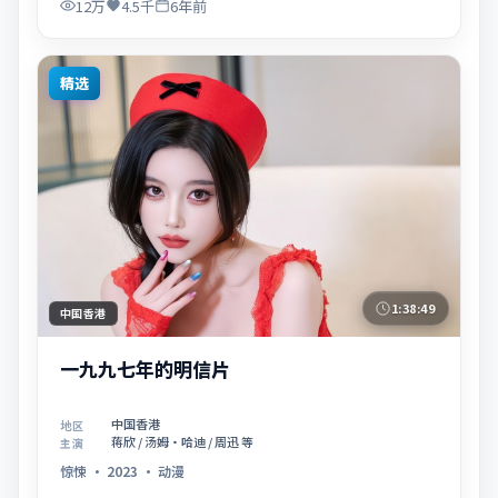
12万
4.5千
6年前
精选
1:38:49
中国香港
一九九七年的明信片
中国香港
地区
蒋欣 / 汤姆·哈迪 / 周迅 等
主演
惊悚
·
2023
·
动漫