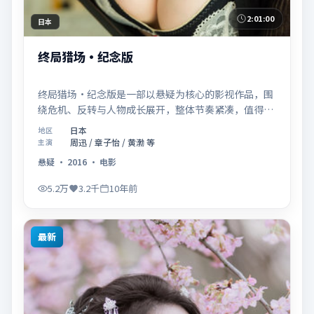
2:01:00
日本
终局猎场·纪念版
终局猎场·纪念版是一部以悬疑为核心的影视作品，围
绕危机、反转与人物成长展开，整体节奏紧凑，值得推
荐观看。
日本
地区
周迅 / 章子怡 / 黄渤 等
主演
悬疑
·
2016
·
电影
5.2万
3.2千
10年前
最新