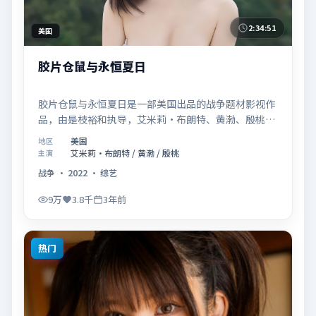
2:34:51
美国
胶片仓鼠与永恒夏日
胶片仓鼠与永恒夏日是一部美国出品的战争题材影视作
品，由是枝裕和执导，艾米莉·布朗特、黄渤、殷桃等
联合主演，于2022年10月17日在院线首映。影片围绕
美国
地区
「记忆拼图里的真相碎片」展开叙事，镜头语言克制而
艾米莉·布朗特 / 黄渤 / 殷桃
主演
富有张力，节奏起伏得当，人物弧光完整；配乐与场面
战争
·
2022
·
综艺
调度强化了类型片的观感体验，亦留有可供解读的细节
空间，适合关注现实主义叙事与人物关系的观众观看与
9万
3.8千
3年前
收藏。
热门