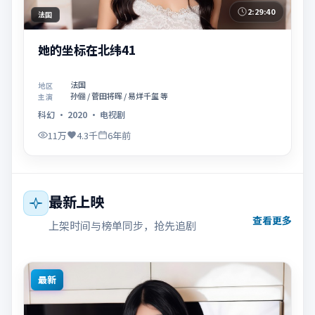
2:29:40
法国
她的坐标在北纬41
法国
地区
孙俪 / 菅田将晖 / 易烊千玺 等
主演
科幻
·
2020
·
电视剧
11万
4.3千
6年前
最新上映
查看更多
上架时间与榜单同步，抢先追剧
最新