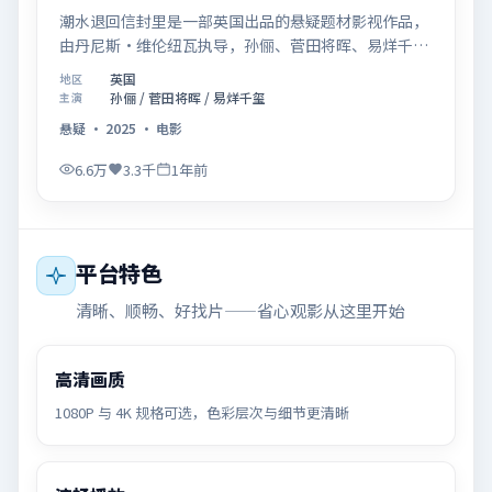
潮水退回信封里是一部英国出品的悬疑题材影视作品，
由丹尼斯·维伦纽瓦执导，孙俪、菅田将晖、易烊千玺
等联合主演，于2025年07月02日在院线首映。影片围
英国
地区
绕「记忆拼图里的真相碎片」展开叙事，镜头语言克制
孙俪 / 菅田将晖 / 易烊千玺
主演
而富有张力，节奏起伏得当，人物弧光完整；配乐与场
悬疑
·
2025
·
电影
面调度强化了类型片的观感体验，亦留有可供解读的细
节空间，适合关注现实主义叙事与人物关系的观众观看
6.6万
3.3千
1年前
与收藏。
平台特色
清晰、顺畅、好找片——省心观影从这里开始
高清画质
1080P 与 4K 规格可选，色彩层次与细节更清晰