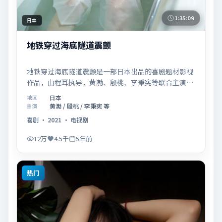
1:35:09
日本
地铁穿过海底隧道震颤
地铁穿过海底隧道震颤是一部日本出品的喜剧题材影视
作品，由程耳执导，黄渤、殷桃、李秉宪等联合主演，
于2021年08月27日在院线首映。影片围绕「爱的迟疑
日本
地区
与勇敢迈出的一步」展开叙事，镜头语言克制而富有张
黄渤 / 殷桃 / 李秉宪 等
主演
力，节奏起伏得当，人物弧光完整；配乐与场面调度强
喜剧
·
2021
·
电视剧
化了类型片的观感体验，亦留有可供解读的细节空间，
适合关注现实主义叙事与人物关系的观众观看与收藏。
12万
4.5千
5年前
热门