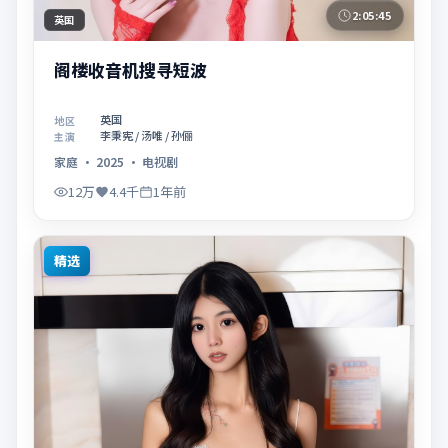
2:05:45
英国
阁楼收音机搜寻短波
英国
地区
李秉宪 / 汤唯 / 孙俪
主演
家庭
·
2025
·
电视剧
12万
4.4千
1年前
精选