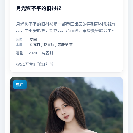
月光熨不平的旧衬衫
月光熨不平的旧衬衫是一部泰国出品的喜剧题材影视作
品，由李安执导，刘亦菲、赵丽颖、宋康昊等联合主
演，于2024年11月18日在院线首映。影片围绕「爱的
泰国
地区
迟疑与勇敢迈出的一步」展开叙事，镜头语言克制而富
刘亦菲 / 赵丽颖 / 宋康昊 等
主演
有张力，节奏起伏得当，人物弧光完整；配乐与场面调
喜剧
·
2024
·
电视剧
度强化了类型片的观感体验，亦留有可供解读的细节空
间，适合关注现实主义叙事与人物关系的观众观看与收
5.1万
3千
1年前
藏。
热门