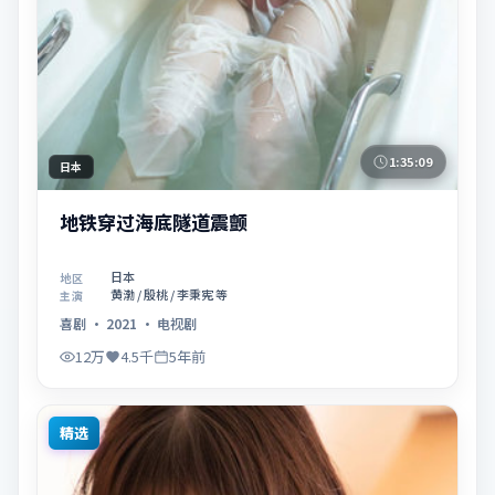
1:35:09
日本
地铁穿过海底隧道震颤
日本
地区
黄渤 / 殷桃 / 李秉宪 等
主演
喜剧
·
2021
·
电视剧
12万
4.5千
5年前
精选