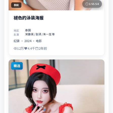
1:55:54
泰国
褪色的泳装海报
泰国
地区
宋康昊 / 张译 / 朱一龙 等
主演
纪录
·
2024
·
电影
12万
4.4千
2年前
精选