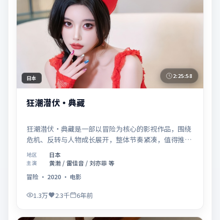
2:25:58
日本
狂潮潜伏·典藏
狂潮潜伏·典藏是一部以冒险为核心的影视作品，围绕
危机、反转与人物成长展开，整体节奏紧凑，值得推荐
观看。
日本
地区
黄渤 / 雷佳音 / 刘亦菲 等
主演
冒险
·
2020
·
电影
1.3万
2.3千
6年前