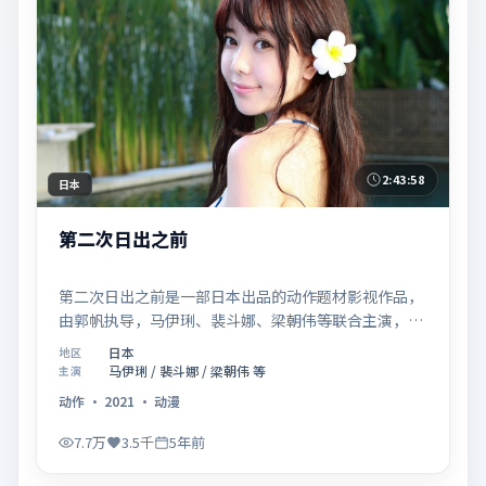
2:43:58
日本
第二次日出之前
第二次日出之前是一部日本出品的动作题材影视作品，
由郭帆执导，马伊琍、裴斗娜、梁朝伟等联合主演，于
2021年02月05日在院线首映。影片围绕「爱的迟疑与
日本
地区
勇敢迈出的一步」展开叙事，镜头语言克制而富有张
马伊琍 / 裴斗娜 / 梁朝伟 等
主演
力，节奏起伏得当，人物弧光完整；配乐与场面调度强
动作
·
2021
·
动漫
化了类型片的观感体验，亦留有可供解读的细节空间，
适合关注现实主义叙事与人物关系的观众观看与收藏。
7.7万
3.5千
5年前