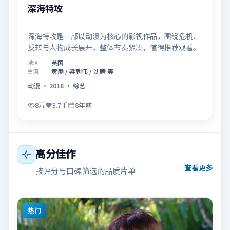
深海特攻
深海特攻是一部以动漫为核心的影视作品，围绕危机、
反转与人物成长展开，整体节奏紧凑，值得推荐观看。
英国
地区
黄渤 / 梁朝伟 / 沈腾 等
主演
动漫
·
2018
·
综艺
8万
3.7千
8年前
高分佳作
查看更多
按评分与口碑筛选的品质片单
热门