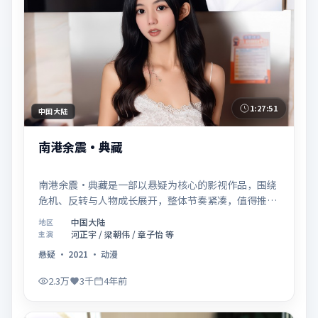
1:27:51
中国大陆
南港余震·典藏
南港余震·典藏是一部以悬疑为核心的影视作品，围绕
危机、反转与人物成长展开，整体节奏紧凑，值得推荐
观看。
中国大陆
地区
河正宇 / 梁朝伟 / 章子怡 等
主演
悬疑
·
2021
·
动漫
2.3万
3千
4年前