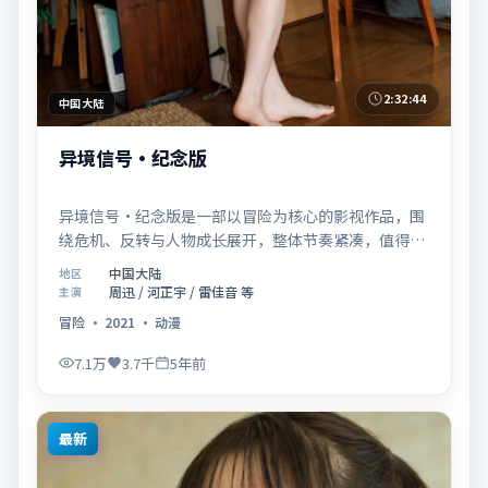
2:32:44
中国大陆
异境信号·纪念版
异境信号·纪念版是一部以冒险为核心的影视作品，围
绕危机、反转与人物成长展开，整体节奏紧凑，值得推
荐观看。
中国大陆
地区
周迅 / 河正宇 / 雷佳音 等
主演
冒险
·
2021
·
动漫
7.1万
3.7千
5年前
最新